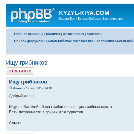
KYZYL-KIYA.COM
Кызыл-Кия | Кызыл-Кийское Землячество
Главная страница
|
Миничат
|
Фотогалерея
|
Контакты
Список форумов
‹
Кызыл-Кийское землячество
‹
Увлечения Кызыл-Кий
Ищу грибников
Ответить
Ищу грибников
Алмаз
» 19 апр 2017 14:01
Добрый день!
Ищу любителей сбора грибов и знающих грибные места.
Есть потребности в грибах для туристов.
Алмаз
Ответить