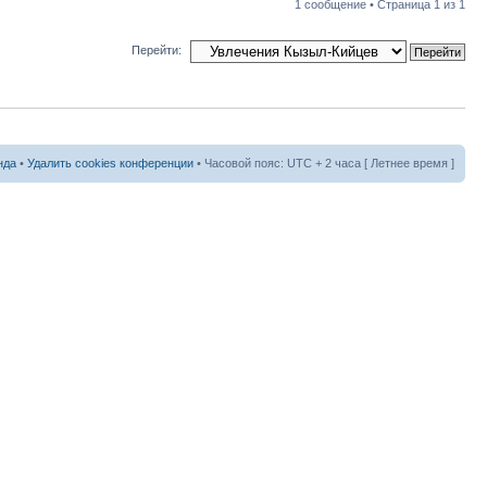
1 сообщение • Страница
1
из
1
Перейти:
нда
•
Удалить cookies конференции
• Часовой пояс: UTC + 2 часа [ Летнее время ]