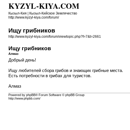
KYZYL-KIYA.COM
Кызыл-Кия | Кызыл-Кийское Землячество
http://www.kyzyl-kiya.com/forum/
Ищу грибников
http://www.kyzyl-kiya.com/forum/viewtopic.php?f=7&t=2661
Ищу грибников
Алмаз
Добрый день!
Ищу любителей сбора грибов и знающих грибные места.
Есть потребности в грибах для туристов.
Алмаз
Powered by phpBB® Forum Software © phpBB Group
http://www.phpbb.com/