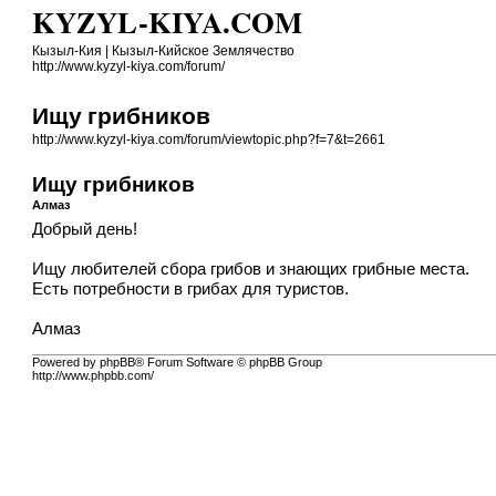
KYZYL-KIYA.COM
Кызыл-Кия | Кызыл-Кийское Землячество
http://www.kyzyl-kiya.com/forum/
Ищу грибников
http://www.kyzyl-kiya.com/forum/viewtopic.php?f=7&t=2661
Ищу грибников
Алмаз
Добрый день!
Ищу любителей сбора грибов и знающих грибные места.
Есть потребности в грибах для туристов.
Алмаз
Powered by phpBB® Forum Software © phpBB Group
http://www.phpbb.com/