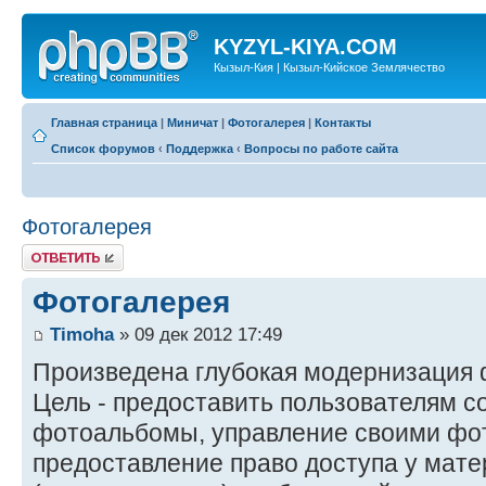
KYZYL-KIYA.COM
Кызыл-Кия | Кызыл-Кийское Землячество
Главная страница
|
Миничат
|
Фотогалерея
|
Контакты
Список форумов
‹
Поддержка
‹
Вопросы по работе сайта
Фотогалерея
Ответить
Фотогалерея
Timoha
» 09 дек 2012 17:49
Произведена глубокая модернизация 
Цель - предоставить пользователям 
фотоальбомы, управление своими фо
предоставление право доступа у мат