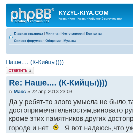
KYZYL-KIYA.COM
Кызыл-Кия | Кызыл-Кийское Землячество
Главная страница
|
Миничат
|
Фотогалерея
|
Контакты
Список форумов
‹
Общение
‹
Музыка
Наше.... (К-Кийцы))))
Ответить
Re: Наше.... (К-Кийцы))))
Макс
» 22 апр 2013 23:03
Да у ребят-то злого умысла не было,т
достопримечательностям,виновато ру
кроме этих памятников,других достоп
городе и нет
.Я вот надеюсь,что у