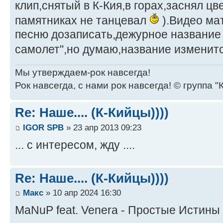
клип,снятый в К-Кия,в горах,заснял ц
памятниках не танцевал
).Видео ма
песню дозаписать,дежурное название
самолет",но думаю,название изменит
Мы утверждаем-рок навсегда!
Рок навсегда, с нами рок навсегда! © группа "
Re: Наше.... (К-Кийцы))))
IGOR SPB
» 23 апр 2013 09:23
... с интересом, жду ....
Re: Наше.... (К-Кийцы))))
Макс
» 10 апр 2024 16:30
MaNuP feat. Venera - Простые Истины