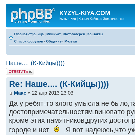
KYZYL-KIYA.COM
Кызыл-Кия | Кызыл-Кийское Землячество
Главная страница
|
Миничат
|
Фотогалерея
|
Контакты
Список форумов
‹
Общение
‹
Музыка
Наше.... (К-Кийцы))))
Ответить
Re: Наше.... (К-Кийцы))))
Макс
» 22 апр 2013 23:03
Да у ребят-то злого умысла не было,т
достопримечательностям,виновато ру
кроме этих памятников,других достоп
городе и нет
.Я вот надеюсь,что у