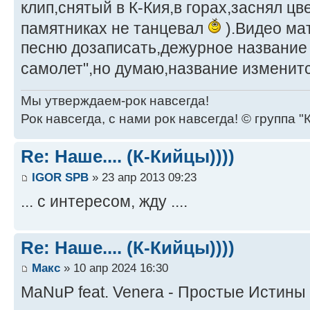
клип,снятый в К-Кия,в горах,заснял ц
памятниках не танцевал
).Видео ма
песню дозаписать,дежурное название
самолет",но думаю,название изменит
Мы утверждаем-рок навсегда!
Рок навсегда, с нами рок навсегда! © группа "
Re: Наше.... (К-Кийцы))))
IGOR SPB
» 23 апр 2013 09:23
... с интересом, жду ....
Re: Наше.... (К-Кийцы))))
Макс
» 10 апр 2024 16:30
MaNuP feat. Venera - Простые Истины