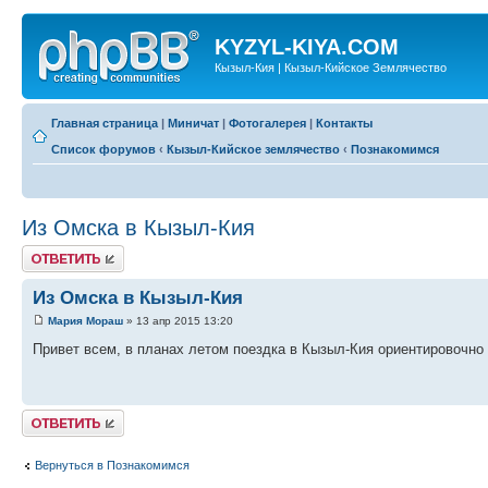
KYZYL-KIYA.COM
Кызыл-Кия | Кызыл-Кийское Землячество
Главная страница
|
Миничат
|
Фотогалерея
|
Контакты
Список форумов
‹
Кызыл-Кийское землячество
‹
Познакомимся
Из Омска в Кызыл-Кия
Ответить
Из Омска в Кызыл-Кия
Мария Мораш
» 13 апр 2015 13:20
Привет всем, в планах летом поездка в Кызыл-Кия ориентировочно н
Ответить
Вернуться в Познакомимся