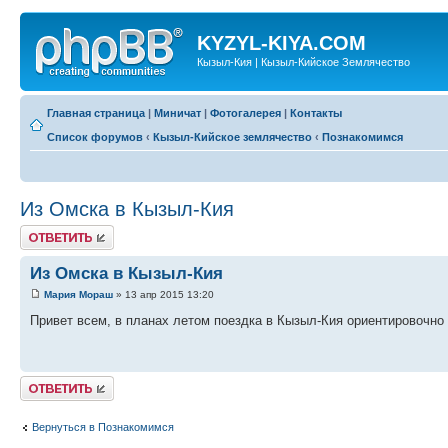
KYZYL-KIYA.COM
Кызыл-Кия | Кызыл-Кийское Землячество
Главная страница
|
Миничат
|
Фотогалерея
|
Контакты
Список форумов
‹
Кызыл-Кийское землячество
‹
Познакомимся
Из Омска в Кызыл-Кия
Ответить
Из Омска в Кызыл-Кия
Мария Мораш
» 13 апр 2015 13:20
Привет всем, в планах летом поездка в Кызыл-Кия ориентировочно н
Ответить
Вернуться в Познакомимся