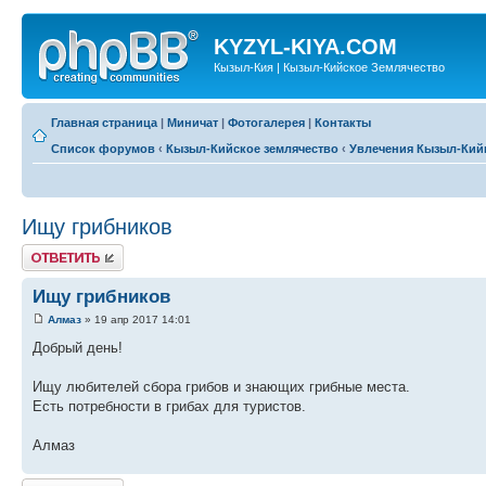
KYZYL-KIYA.COM
Кызыл-Кия | Кызыл-Кийское Землячество
Главная страница
|
Миничат
|
Фотогалерея
|
Контакты
Список форумов
‹
Кызыл-Кийское землячество
‹
Увлечения Кызыл-Кий
Ищу грибников
Ответить
Ищу грибников
Алмаз
» 19 апр 2017 14:01
Добрый день!
Ищу любителей сбора грибов и знающих грибные места.
Есть потребности в грибах для туристов.
Алмаз
Ответить