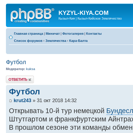
KYZYL-KIYA.COM
Кызыл-Кия | Кызыл-Кийское Землячество
Главная страница
|
Миничат
|
Фотогалерея
|
Контакты
Список форумов
‹
Землячества
‹
Кара-Балта
Футбол
Модератор:
kuksa
Ответить
Футбол
krut243
» 31 окт 2018 14:32
Открывать 10-й тур немецкой
Бундесл
Штутгартом и франкфуртским Айнтра
В прошлом сезоне эти команды обме