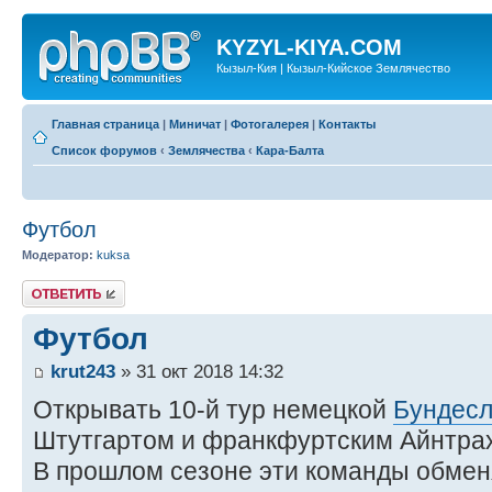
KYZYL-KIYA.COM
Кызыл-Кия | Кызыл-Кийское Землячество
Главная страница
|
Миничат
|
Фотогалерея
|
Контакты
Список форумов
‹
Землячества
‹
Кара-Балта
Футбол
Модератор:
kuksa
Ответить
Футбол
krut243
» 31 окт 2018 14:32
Открывать 10-й тур немецкой
Бундесл
Штутгартом и франкфуртским Айнтра
В прошлом сезоне эти команды обме