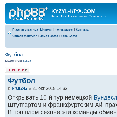
KYZYL-KIYA.COM
Кызыл-Кия | Кызыл-Кийское Землячество
Главная страница
|
Миничат
|
Фотогалерея
|
Контакты
Список форумов
‹
Землячества
‹
Кара-Балта
Футбол
Модератор:
kuksa
Ответить
Футбол
krut243
» 31 окт 2018 14:32
Открывать 10-й тур немецкой
Бундесл
Штутгартом и франкфуртским Айнтра
В прошлом сезоне эти команды обме