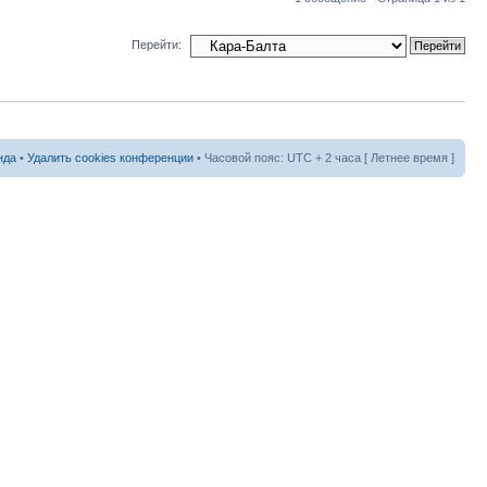
Перейти:
нда
•
Удалить cookies конференции
• Часовой пояс: UTC + 2 часа [ Летнее время ]