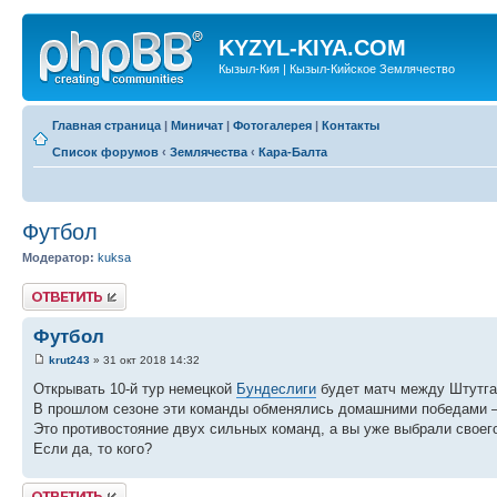
KYZYL-KIYA.COM
Кызыл-Кия | Кызыл-Кийское Землячество
Главная страница
|
Миничат
|
Фотогалерея
|
Контакты
Список форумов
‹
Землячества
‹
Кара-Балта
Футбол
Модератор:
kuksa
Ответить
Футбол
krut243
» 31 окт 2018 14:32
Открывать 10-й тур немецкой
Бундеслиги
будет матч между Штутга
В прошлом сезоне эти команды обменялись домашними победами – 2
Это противостояние двух сильных команд, а вы уже выбрали своег
Если да, то кого?
Ответить