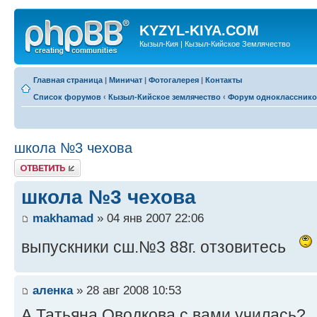
KYZYL-KIYA.COM
Кызыл-Кия | Кызыл-Кийское Землячество
Главная страница
|
Миничат
|
Фотогалерея
|
Контакты
Список форумов
‹
Кызыл-Кийское землячество
‹
Форум одноклассник
школа №3 чехова
Ответить
школа №3 чехова
makhamad
» 04 янв 2007 22:06
выпускники сш.№3 88г. отзовитесь
аленка
» 28 авг 2008 10:53
А Татьяна Оводкова с вами училась?