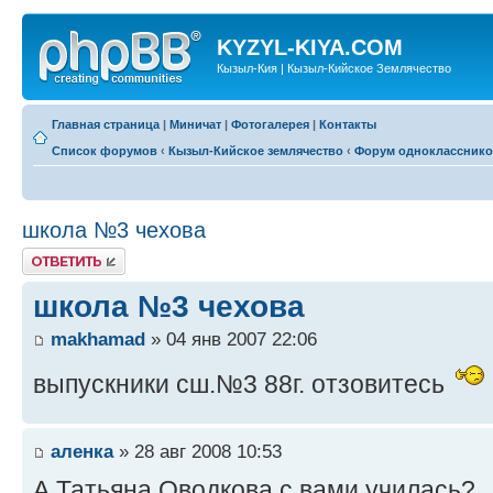
KYZYL-KIYA.COM
Кызыл-Кия | Кызыл-Кийское Землячество
Главная страница
|
Миничат
|
Фотогалерея
|
Контакты
Список форумов
‹
Кызыл-Кийское землячество
‹
Форум одноклассник
школа №3 чехова
Ответить
школа №3 чехова
makhamad
» 04 янв 2007 22:06
выпускники сш.№3 88г. отзовитесь
аленка
» 28 авг 2008 10:53
А Татьяна Оводкова с вами училась?