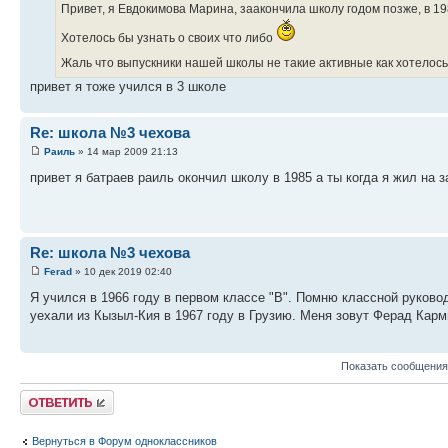
Привет, я Евдокимова Марина, заакончила школу годом позже, в 198
Хотелось бы узнать о своих что либо
Жаль что выпускники нашей школы не такие активные как хотелос
привет я тоже учился в 3 школе
Re: школа №3 чехова
Раиль
» 14 мар 2009 21:13
привет я батраев раиль окончил школу в 1985 а ты когда я жил на з
Re: школа №3 чехова
Ferad
» 10 дек 2019 02:40
Я учился в 1966 году в первом классе "В". Помню классной руков
уехали из Кызыл-Кия в 1967 году в Грузию. Меня зовут Ферад Карми
Показать сообщения
Ответить
Вернуться в Форум одноклассников