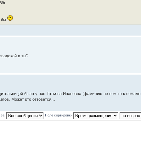
9г.
ь бы
аводской а ты?
одительницей была у нас Татьяна Ивановна (фамилию не помню к сожале
лов. Может кто отзовется...
 за:
Поле сортировки