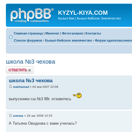
KYZYL-KIYA.COM
Кызыл-Кия | Кызыл-Кийское Землячество
Главная страница
|
Миничат
|
Фотогалерея
|
Контакты
Список форумов
‹
Кызыл-Кийское землячество
‹
Форум одноклассник
школа №3 чехова
Ответить
школа №3 чехова
makhamad
» 04 янв 2007 22:06
выпускники сш.№3 88г. отзовитесь
аленка
» 28 авг 2008 10:53
А Татьяна Оводкова с вами училась?