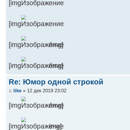
[img
[img
[img
/img]
[img
/img]
Re: Юмор одной строкой
like
» 12 дек 2019 23:02
[img
/img]
[img
img]