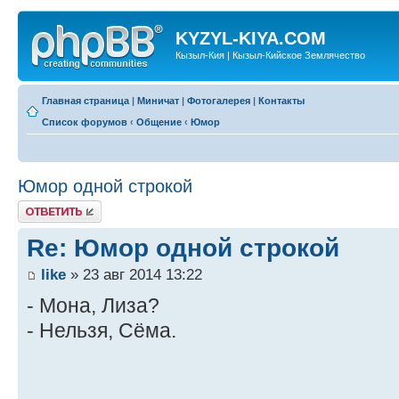
KYZYL-KIYA.COM
Кызыл-Кия | Кызыл-Кийское Землячество
Главная страница
|
Миничат
|
Фотогалерея
|
Контакты
Список форумов
‹
Общение
‹
Юмор
Юмор одной строкой
Ответить
Re: Юмор одной строкой
like
» 23 авг 2014 13:22
- Мона, Лиза?
- Нельзя, Сёма.