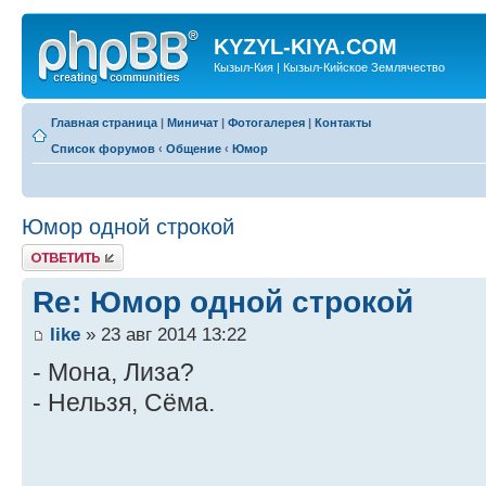
KYZYL-KIYA.COM
Кызыл-Кия | Кызыл-Кийское Землячество
Главная страница
|
Миничат
|
Фотогалерея
|
Контакты
Список форумов
‹
Общение
‹
Юмор
Юмор одной строкой
Ответить
Re: Юмор одной строкой
like
» 23 авг 2014 13:22
- Мона, Лиза?
- Нельзя, Сёма.