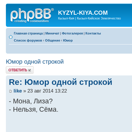
KYZYL-KIYA.COM
Кызыл-Кия | Кызыл-Кийское Землячество
Главная страница
|
Миничат
|
Фотогалерея
|
Контакты
Список форумов
‹
Общение
‹
Юмор
Юмор одной строкой
Ответить
Re: Юмор одной строкой
like
» 23 авг 2014 13:22
- Мона, Лиза?
- Нельзя, Сёма.