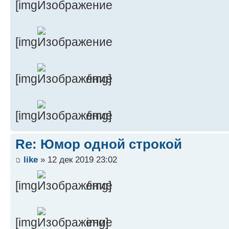
[img
[img
[img
/img]
[img
/img]
Re: Юмор одной строкой
like
» 12 дек 2019 23:02
[img
/img]
[img
img]