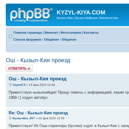
KYZYL-KIYA.COM
Кызыл-Кия | Кызыл-Кийское Землячество
Главная страница
|
Миничат
|
Фотогалерея
|
Контакты
Список форумов
‹
Общение
‹
Общение
Ош - Кызыл-Кия проезд
Ответить
Ош - Кызыл-Кия проезд
Сергей К
» 13 фев 2023 14:38
Приветствую кызылкийцев! Прошу помочь с информацией, каким тр
1968 г.) ходил автобус.
Re: Ош - Кызыл-Кия проезд
Кылычбек_007
» 03 фев 2024 12:59
Приветствую! Из Оша спринтеры (бусики) ходят в Кызыл-Кия с запа