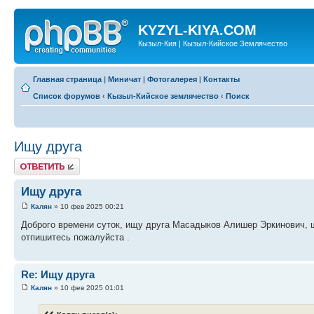
KYZYL-KIYA.COM
Кызыл-Кия | Кызыл-Кийское Землячество
Главная страница
|
Миничат
|
Фотогалерея
|
Контакты
Список форумов
‹
Кызыл-Кийское землячество
‹
Поиск
Ищу друга
Ответить
Ищу друга
Калян
» 10 фев 2025 00:21
Доброго времени суток, ищу друга Масадыков Алишер Эркинович, ш
отпишитесь пожалуйста .
Re: Ищу друга
Калян
» 10 фев 2025 01:01