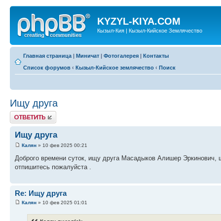
KYZYL-KIYA.COM
Кызыл-Кия | Кызыл-Кийское Землячество
Главная страница
|
Миничат
|
Фотогалерея
|
Контакты
Список форумов
‹
Кызыл-Кийское землячество
‹
Поиск
Ищу друга
Ответить
Ищу друга
Калян
» 10 фев 2025 00:21
Доброго времени суток, ищу друга Масадыков Алишер Эркинович, ш
отпишитесь пожалуйста .
Re: Ищу друга
Калян
» 10 фев 2025 01:01