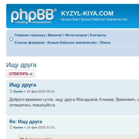
KYZYL-KIYA.COM
Кызыл-Кия | Кызыл-Кийское Землячество
Главная страница
|
Миничат
|
Фотогалерея
|
Контакты
Список форумов
‹
Кызыл-Кийское землячество
‹
Поиск
Ищу друга
Ответить
Ищу друга
Калян
» 10 фев 2025 00:21
Доброго времени суток, ищу друга Масадыков Алишер Эркинович, ш
отпишитесь пожалуйста .
Re: Ищу друга
Калян
» 10 фев 2025 01:01