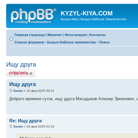
KYZYL-KIYA.COM
Кызыл-Кия | Кызыл-Кийское Землячество
Главная страница
|
Миничат
|
Фотогалерея
|
Контакты
Список форумов
‹
Кызыл-Кийское землячество
‹
Поиск
Ищу друга
Ответить
Ищу друга
Калян
» 10 фев 2025 00:21
Доброго времени суток, ищу друга Масадыков Алишер Эркинович, ш
Re: Ищу друга
Калян
» 10 фев 2025 01:01