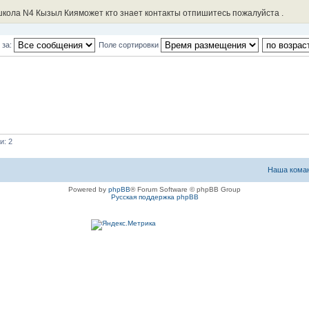
школа N4 Кызыл Кияможет кто знает контакты отпишитесь пожалуйста .
 за:
Поле сортировки
и: 2
Наша кома
Powered by
phpBB
® Forum Software © phpBB Group
Русская поддержка phpBB