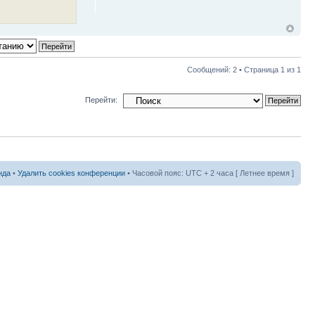
Сообщений: 2 • Страница
1
из
1
Перейти:
нда
•
Удалить cookies конференции
• Часовой пояс: UTC + 2 часа [ Летнее время ]