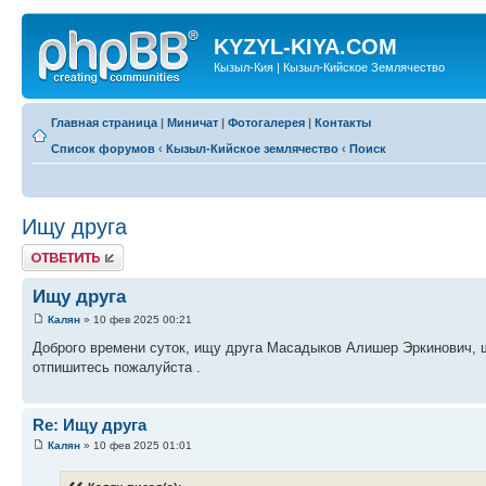
KYZYL-KIYA.COM
Кызыл-Кия | Кызыл-Кийское Землячество
Главная страница
|
Миничат
|
Фотогалерея
|
Контакты
Список форумов
‹
Кызыл-Кийское землячество
‹
Поиск
Ищу друга
Ответить
Ищу друга
Калян
» 10 фев 2025 00:21
Доброго времени суток, ищу друга Масадыков Алишер Эркинович, ш
отпишитесь пожалуйста .
Re: Ищу друга
Калян
» 10 фев 2025 01:01