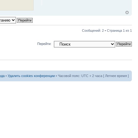
Сообщений: 2 • Страница
1
из
1
Перейти:
нда
•
Удалить cookies конференции
• Часовой пояс: UTC + 2 часа [ Летнее время ]