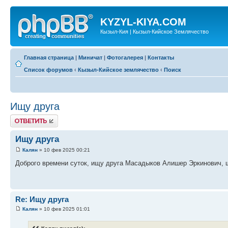
KYZYL-KIYA.COM
Кызыл-Кия | Кызыл-Кийское Землячество
Главная страница
|
Миничат
|
Фотогалерея
|
Контакты
Список форумов
‹
Кызыл-Кийское землячество
‹
Поиск
Ищу друга
Ответить
Ищу друга
Калян
» 10 фев 2025 00:21
Доброго времени суток, ищу друга Масадыков Алишер Эркинович, ш
Re: Ищу друга
Калян
» 10 фев 2025 01:01