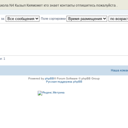
школа N4 Кызыл Кияможет кто знает контакты отпишитесь пожалуйста .
 за:
Поле сортировки
и: 1
Наша кома
Powered by
phpBB
® Forum Software © phpBB Group
Русская поддержка phpBB