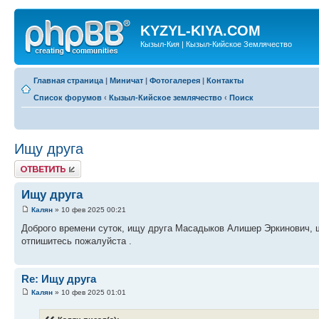
KYZYL-KIYA.COM
Кызыл-Кия | Кызыл-Кийское Землячество
Главная страница
|
Миничат
|
Фотогалерея
|
Контакты
Список форумов
‹
Кызыл-Кийское землячество
‹
Поиск
Ищу друга
Ответить
Ищу друга
Калян
» 10 фев 2025 00:21
Доброго времени суток, ищу друга Масадыков Алишер Эркинович, ш
отпишитесь пожалуйста .
Re: Ищу друга
Калян
» 10 фев 2025 01:01