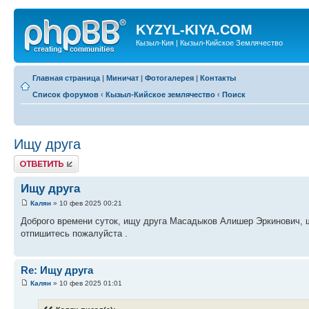
KYZYL-KIYA.COM
Кызыл-Кия | Кызыл-Кийское Землячество
Главная страница
|
Миничат
|
Фотогалерея
|
Контакты
Список форумов
‹
Кызыл-Кийское землячество
‹
Поиск
Ищу друга
Ответить
Ищу друга
Калян
» 10 фев 2025 00:21
Доброго времени суток, ищу друга Масадыков Алишер Эркинович, ш
отпишитесь пожалуйста .
Re: Ищу друга
Калян
» 10 фев 2025 01:01