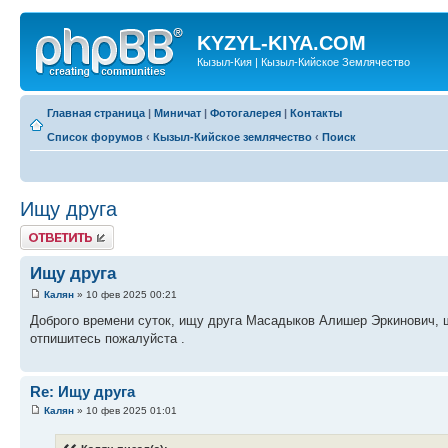
KYZYL-KIYA.COM
Кызыл-Кия | Кызыл-Кийское Землячество
Главная страница
|
Миничат
|
Фотогалерея
|
Контакты
Список форумов
‹
Кызыл-Кийское землячество
‹
Поиск
Ищу друга
Ответить
Ищу друга
Калян
» 10 фев 2025 00:21
Доброго времени суток, ищу друга Масадыков Алишер Эркинович, ш
отпишитесь пожалуйста .
Re: Ищу друга
Калян
» 10 фев 2025 01:01