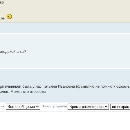
9г.
ь бы
аводской а ты?
одительницей была у нас Татьяна Ивановна (фамилию не помню к сожале
лов. Может кто отзовется...
 за:
Поле сортировки