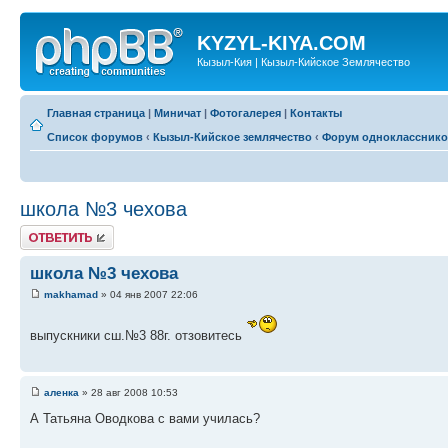
KYZYL-KIYA.COM
Кызыл-Кия | Кызыл-Кийское Землячество
Главная страница
|
Миничат
|
Фотогалерея
|
Контакты
Список форумов
‹
Кызыл-Кийское землячество
‹
Форум одноклассник
школа №3 чехова
Ответить
школа №3 чехова
makhamad
» 04 янв 2007 22:06
выпускники сш.№3 88г. отзовитесь
аленка
» 28 авг 2008 10:53
А Татьяна Оводкова с вами училась?