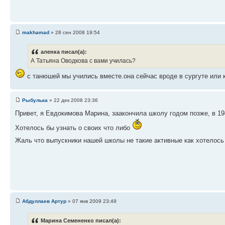
makhamad
» 28 сен 2008 19:54
аленка писал(а):
А Татьяна Оводкова с вами училась?
с танюшей мы учились вместе.она сейчас вроде в сургуте или
Рыбулька
» 22 дек 2008 23:36
Привет, я Евдокимова Марина, заакончила школу годом позже, в 19
Хотелось бы узнать о своих что либо
Жаль что выпускники нашей школы не такие активные как хотелос
Абдуллаев Артур
» 07 янв 2009 23:49
Марина Семененко писал(а):