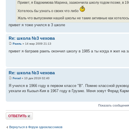
Привет, я Евдокимова Марина, заакончила школу годом позже, в 198
Хотелось бы узнать о своих что либо
Жаль что выпускники нашей школы не такие активные как хотелос
привет я тоже учился в 3 школе
Re: школа №3 чехова
Раиль
» 14 мар 2009 21:13
привет я батраев раиль окончил школу в 1985 а ты когда я жил на з
Re: школа №3 чехова
Ferad
» 10 дек 2019 02:40
Я учился в 1966 году в первом классе "В". Помню классной руков
уехали из Кызыл-Кия в 1967 году в Грузию. Меня зовут Ферад Карми
Показать сообщения
Ответить
Вернуться в Форум одноклассников