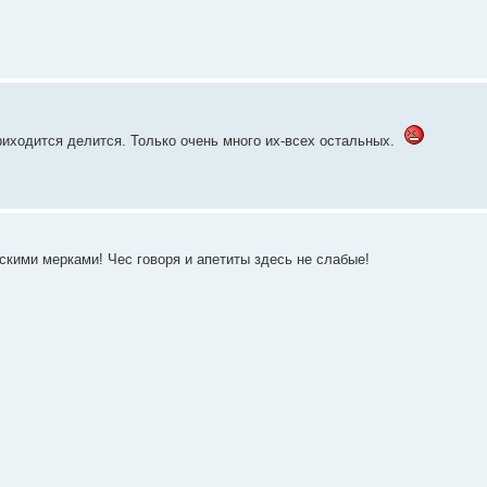
риходится делится. Только очень много их-всех остальных.
вскими мерками! Чес говоря и апетиты здесь не слабые!