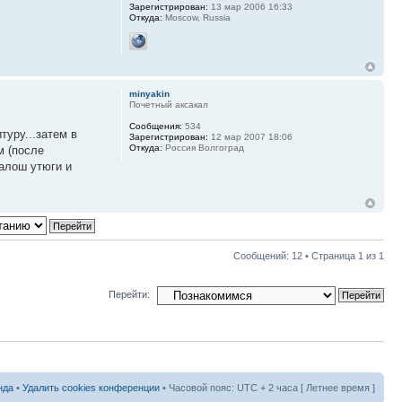
Зарегистрирован:
13 мар 2006 16:33
Откуда:
Moscow, Russia
minyakin
Почетный аксакал
Сообщения:
534
туру...затем в
Зарегистрирован:
12 мар 2007 18:06
Откуда:
Россия Волгоград
м (после
алош утюги и
Сообщений: 12 • Страница
1
из
1
Перейти:
нда
•
Удалить cookies конференции
• Часовой пояс: UTC + 2 часа [ Летнее время ]