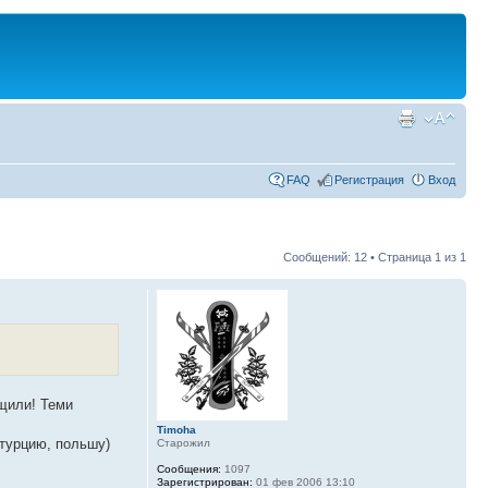
FAQ
Регистрация
Вход
Сообщений: 12 • Страница
1
из
1
ащили! Теми
Timoha
 турцию, польшу)
Старожил
Сообщения:
1097
Зарегистрирован:
01 фев 2006 13:10