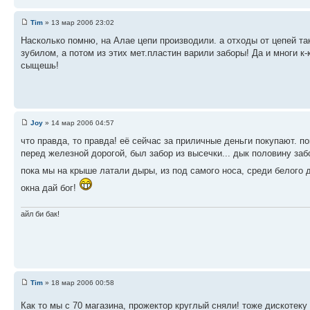
Tim
» 13 мар 2006 23:02
Насколько помню, на Алае цепи производили. а отходы от цепей т
зубилом, а потом из этих мет.пластин варили заборы! Да и многи к
сыщешь!
Joy
» 14 мар 2006 04:57
что правда, то правда! её сейчас за приличные деньги покупают. по
перед железной дорогой, был забор из высечки... дык половину заб
пока мы на крыше латали дыры, из под самого носа, среди белого 
окна дай бог!
айл би бак!
Tim
» 18 мар 2006 00:58
Как то мы с 70 магазина, прожектор круглый сняли! тоже дискотек