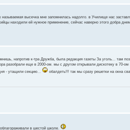
ак называемая высечка мне запомнилась надолго. в Училище нас заставл
-кийцы находили ей нужное применение, сейчас наверно этого добра днем
мнишь, напротив к-тра Дружба, была редакция газеты За уголь... там по
ора разобрали еще в 2000-ом. мы с другом открывали дискотеку в 70-ом м
дня - утащили секцию...
обалдеть!!! так мы сразу решетки на окна сва
у облагораживали в шестой школе.