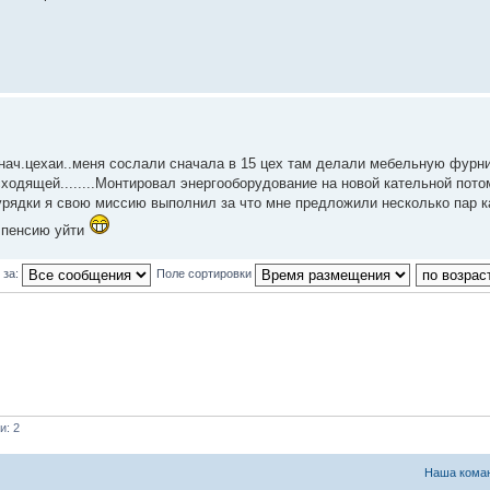
а нач.цехаи..меня сослали сначала в 15 цех там делали мебельную фурни
ходящей........Монтировал энергооборудование на новой кательной пото
урядки я свою миссию выполнил за что мне предложили несколько пар к
а пенсию уйти
 за:
Поле сортировки
и: 2
Наша кома