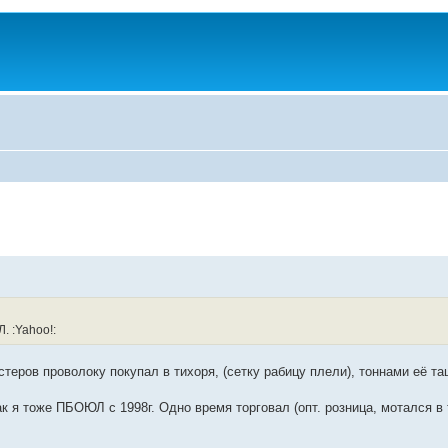
. :Yahoo!:
мастеров проволоку покупал в тихоря, (сетку рабицу плели), тоннами её т
к я тоже ПБОЮЛ с 1998г. Одно время торговал (опт. розница, мотался в