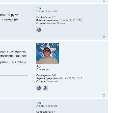
Tim
Участник проекта
яли её рубить
Сообщения:
67
 с огнем не
Зарегистрирован:
13 мар 2006 16:33
Откуда:
Moscow, Russia
зади этих зданий,
агазине, так вот,
рили... а в 70-ом
Joy
Старожил
Сообщения:
287
Зарегистрирован:
02 фев 2006 13:15
Откуда:
Кемерово
Tim
Участник проекта
Сообщения:
67