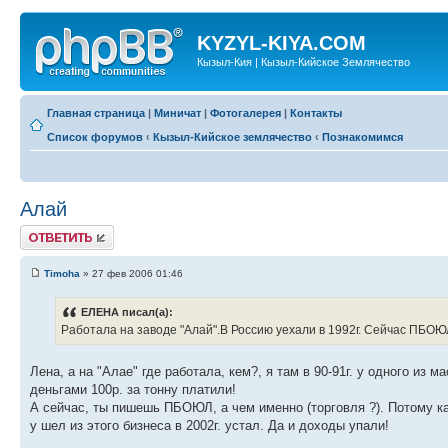
KYZYL-KIYA.COM
Кызыл-Кия | Кызыл-Кийское Землячество
Главная страница
|
Миничат
|
Фотогалерея
|
Контакты
Список форумов
‹
Кызыл-Кийское землячество
‹
Познакомимся
Алай
Ответить
Timoha
» 27 фев 2006 01:46
ЕЛЕНА писал(а):
Работала на заводе "Алай".В Россию уехали в 1992г. Сейчас ПБОЮЛ
Лена, а на "Алае" где работала, кем?, я там в 90-91г. у одного из 
деньгами 100р. за тонну платили!
А сейчас, ты пишешь ПБОЮЛ, а чем именно (торговля ?). Потому ка
у шел из этого бизнеса в 2002г. устал. Да и доходы упали!