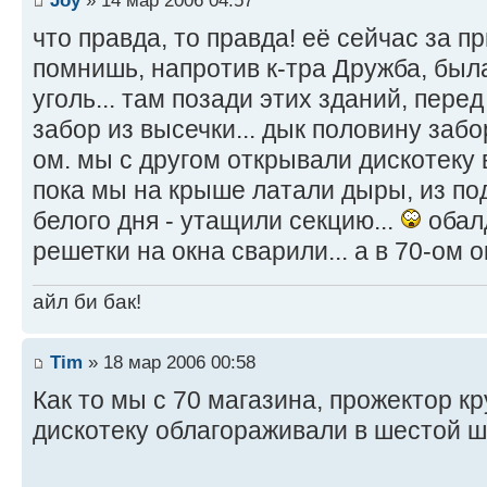
что правда, то правда! её сейчас за п
помнишь, напротив к-тра Дружба, был
уголь... там позади этих зданий, пере
забор из высечки... дык половину заб
ом. мы с другом открывали дискотеку в
пока мы на крыше латали дыры, из под
белого дня - утащили секцию...
обалд
решетки на окна сварили... а в 70-ом о
айл би бак!
Tim
» 18 мар 2006 00:58
Как то мы с 70 магазина, прожектор к
дискотеку облагораживали в шестой 