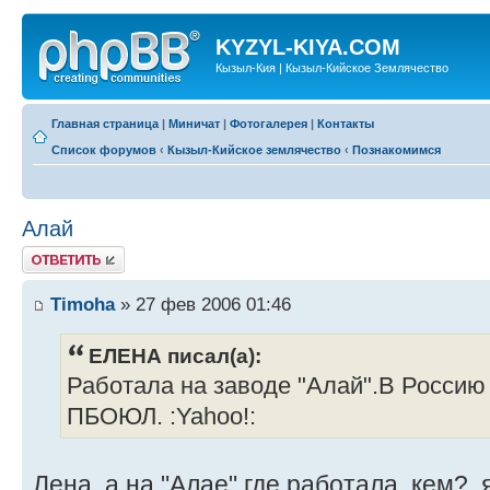
KYZYL-KIYA.COM
Кызыл-Кия | Кызыл-Кийское Землячество
Главная страница
|
Миничат
|
Фотогалерея
|
Контакты
Список форумов
‹
Кызыл-Кийское землячество
‹
Познакомимся
Алай
Ответить
Timoha
» 27 фев 2006 01:46
ЕЛЕНА писал(а):
Работала на заводе "Алай".В Россию 
ПБОЮЛ. :Yahoo!:
Лена, а на "Алае" где работала, кем?, я