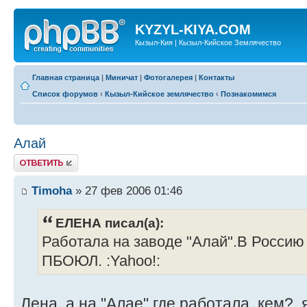
KYZYL-KIYA.COM
Кызыл-Кия | Кызыл-Кийское Землячество
Главная страница
|
Миничат
|
Фотогалерея
|
Контакты
Список форумов
‹
Кызыл-Кийское землячество
‹
Познакомимся
Алай
Ответить
Timoha
» 27 фев 2006 01:46
ЕЛЕНА писал(а):
Работала на заводе "Алай".В Россию 
ПБОЮЛ. :Yahoo!:
Лена, а на "Алае" где работала, кем?, я