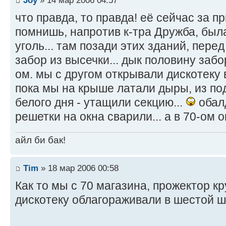
что правда, то правда! её сейчас за п
помнишь, напротив к-тра Дружба, был
уголь... там позади этих зданий, пере
забор из высечки... дык половину заб
ом. мы с другом открывали дискотеку в
пока мы на крыше латали дыры, из под
белого дня - утащили секцию...
обалд
решетки на окна сварили... а в 70-ом о
айл би бак!
Tim
» 18 мар 2006 00:58
Как то мы с 70 магазина, прожектор к
дискотеку облагораживали в шестой 