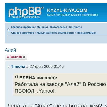
KYZYL-KIYA.COM
Кызыл-Кия | Кызыл-Кийское Землячество
Главная страница
|
Миничат
|
Фотогалерея
|
Контакты
Список форумов
‹
Кызыл-Кийское землячество
‹
Познакомимся
Алай
Ответить
Timoha
» 27 фев 2006 01:46
ЕЛЕНА писал(а):
Работала на заводе "Алай".В Россию 
ПБОЮЛ. :Yahoo!:
Лена, а на "Алае" где работала, кем?, я