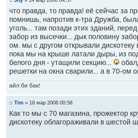
что правда, то правда! её сейчас за п
помнишь, напротив к-тра Дружба, был
уголь... там позади этих зданий, пере
забор из высечки... дык половину заб
ом. мы с другом открывали дискотеку в
пока мы на крыше латали дыры, из под
белого дня - утащили секцию...
обалд
решетки на окна сварили... а в 70-ом о
айл би бак!
Tim
» 18 мар 2006 00:58
Как то мы с 70 магазина, прожектор к
дискотеку облагораживали в шестой 