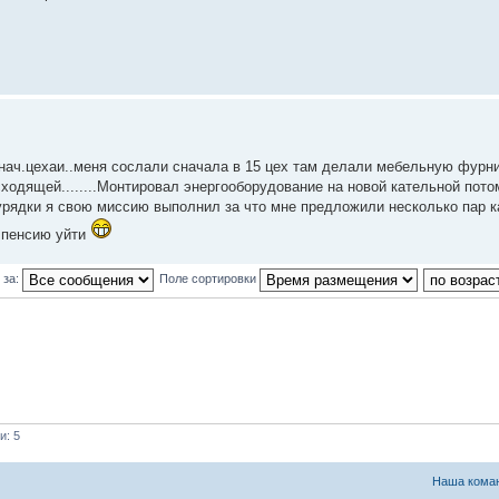
а нач.цехаи..меня сослали сначала в 15 цех там делали мебельную фурни
ходящей........Монтировал энергооборудование на новой кательной пото
урядки я свою миссию выполнил за что мне предложили несколько пар к
а пенсию уйти
 за:
Поле сортировки
и: 5
Наша кома