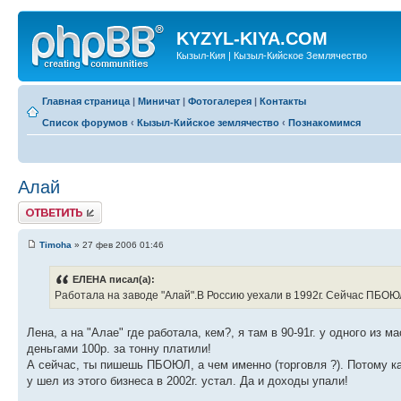
KYZYL-KIYA.COM
Кызыл-Кия | Кызыл-Кийское Землячество
Главная страница
|
Миничат
|
Фотогалерея
|
Контакты
Список форумов
‹
Кызыл-Кийское землячество
‹
Познакомимся
Алай
Ответить
Timoha
» 27 фев 2006 01:46
ЕЛЕНА писал(а):
Работала на заводе "Алай".В Россию уехали в 1992г. Сейчас ПБОЮЛ
Лена, а на "Алае" где работала, кем?, я там в 90-91г. у одного из 
деньгами 100р. за тонну платили!
А сейчас, ты пишешь ПБОЮЛ, а чем именно (торговля ?). Потому ка
у шел из этого бизнеса в 2002г. устал. Да и доходы упали!