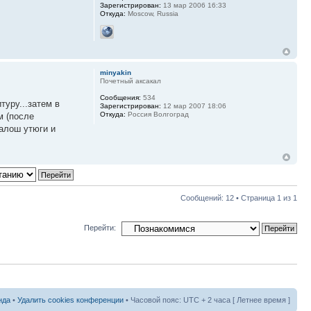
Зарегистрирован:
13 мар 2006 16:33
Откуда:
Moscow, Russia
minyakin
Почетный аксакал
Сообщения:
534
туру...затем в
Зарегистрирован:
12 мар 2007 18:06
Откуда:
Россия Волгоград
м (после
алош утюги и
Сообщений: 12 • Страница
1
из
1
Перейти:
нда
•
Удалить cookies конференции
• Часовой пояс: UTC + 2 часа [ Летнее время ]