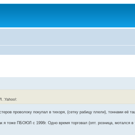
. :Yahoo!:
мастеров проволоку покупал в тихоря, (сетку рабицу плели), тоннами её т
к я тоже ПБОЮЛ с 1998г. Одно время торговал (опт. розница, мотался в