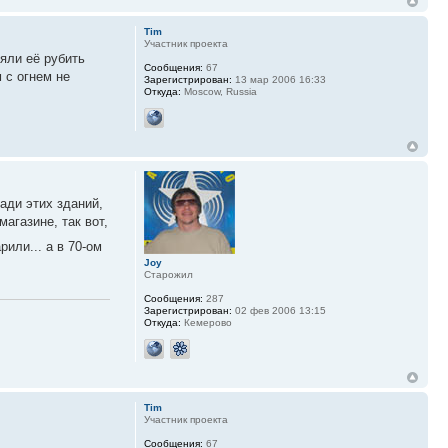
Tim
Участник проекта
яли её рубить
Сообщения:
67
 с огнем не
Зарегистрирован:
13 мар 2006 16:33
Откуда:
Moscow, Russia
зади этих зданий,
агазине, так вот,
рили... а в 70-ом
Joy
Старожил
Сообщения:
287
Зарегистрирован:
02 фев 2006 13:15
Откуда:
Кемерово
Tim
Участник проекта
Сообщения:
67