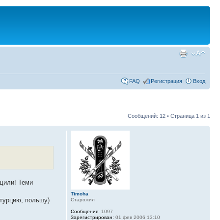
FAQ
Регистрация
Вход
Сообщений: 12 • Страница
1
из
1
ащили! Теми
Timoha
 турцию, польшу)
Старожил
Сообщения:
1097
Зарегистрирован:
01 фев 2006 13:10