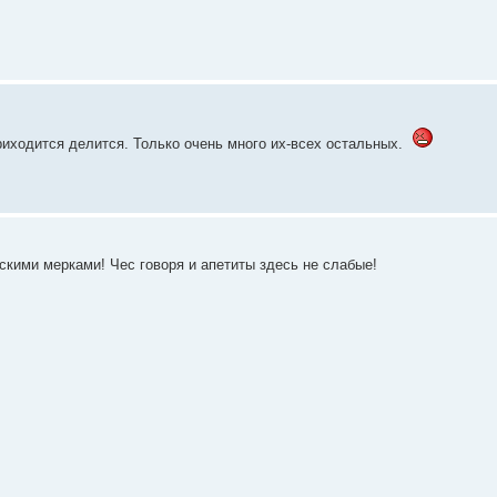
риходится делится. Только очень много их-всех остальных.
вскими мерками! Чес говоря и апетиты здесь не слабые!