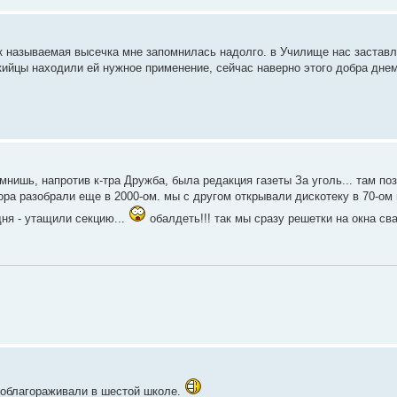
ак называемая высечка мне запомнилась надолго. в Училище нас заставл
-кийцы находили ей нужное применение, сейчас наверно этого добра днем
мнишь, напротив к-тра Дружба, была редакция газеты За уголь... там по
ора разобрали еще в 2000-ом. мы с другом открывали дискотеку в 70-ом м
дня - утащили секцию...
обалдеть!!! так мы сразу решетки на окна сва
у облагораживали в шестой школе.