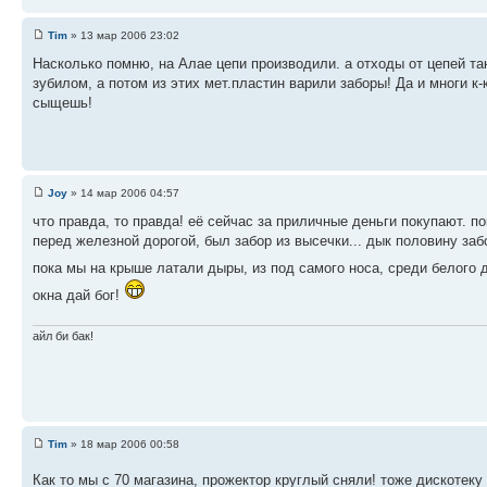
Tim
» 13 мар 2006 23:02
Насколько помню, на Алае цепи производили. а отходы от цепей т
зубилом, а потом из этих мет.пластин варили заборы! Да и многи к
сыщешь!
Joy
» 14 мар 2006 04:57
что правда, то правда! её сейчас за приличные деньги покупают. по
перед железной дорогой, был забор из высечки... дык половину заб
пока мы на крыше латали дыры, из под самого носа, среди белого 
окна дай бог!
айл би бак!
Tim
» 18 мар 2006 00:58
Как то мы с 70 магазина, прожектор круглый сняли! тоже дискотек