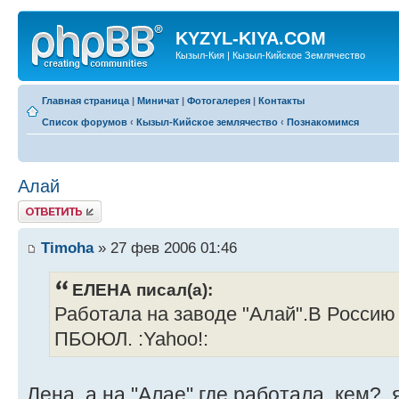
KYZYL-KIYA.COM
Кызыл-Кия | Кызыл-Кийское Землячество
Главная страница
|
Миничат
|
Фотогалерея
|
Контакты
Список форумов
‹
Кызыл-Кийское землячество
‹
Познакомимся
Алай
Ответить
Timoha
» 27 фев 2006 01:46
ЕЛЕНА писал(а):
Работала на заводе "Алай".В Россию 
ПБОЮЛ. :Yahoo!:
Лена, а на "Алае" где работала, кем?, я