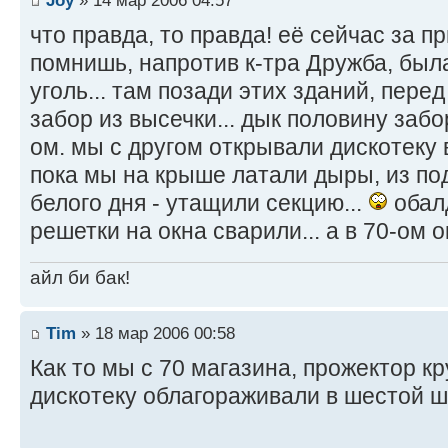
что правда, то правда! её сейчас за п
помнишь, напротив к-тра Дружба, был
уголь... там позади этих зданий, пере
забор из высечки... дык половину заб
ом. мы с другом открывали дискотеку в
пока мы на крыше латали дыры, из под
белого дня - утащили секцию...
обалд
решетки на окна сварили... а в 70-ом о
айл би бак!
Tim
» 18 мар 2006 00:58
Как то мы с 70 магазина, прожектор к
дискотеку облагораживали в шестой 