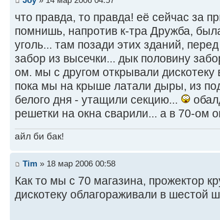
что правда, то правда! её сейчас за п
помнишь, напротив к-тра Дружба, был
уголь... там позади этих зданий, пере
забор из высечки... дык половину заб
ом. мы с другом открывали дискотеку в
пока мы на крыше латали дыры, из под
белого дня - утащили секцию...
обалд
решетки на окна сварили... а в 70-ом о
айл би бак!
Tim
» 18 мар 2006 00:58
Как то мы с 70 магазина, прожектор к
дискотеку облагораживали в шестой 