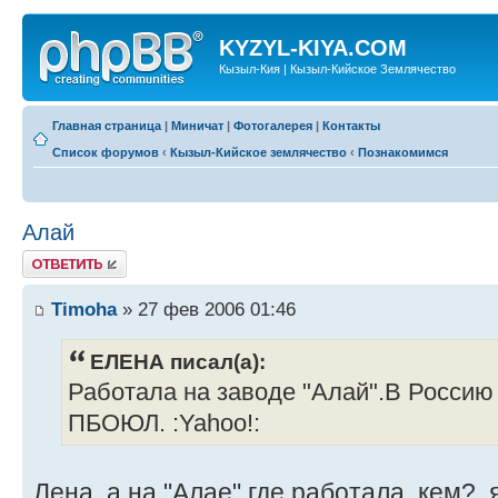
KYZYL-KIYA.COM
Кызыл-Кия | Кызыл-Кийское Землячество
Главная страница
|
Миничат
|
Фотогалерея
|
Контакты
Список форумов
‹
Кызыл-Кийское землячество
‹
Познакомимся
Алай
Ответить
Timoha
» 27 фев 2006 01:46
ЕЛЕНА писал(а):
Работала на заводе "Алай".В Россию 
ПБОЮЛ. :Yahoo!:
Лена, а на "Алае" где работала, кем?, я