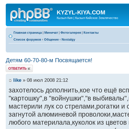
KYZYL-KIYA.COM
Кызыл-Кия | Кызыл-Кийское Землячество
Главная страница
|
Миничат
|
Фотогалерея
|
Контакты
Список форумов
‹
Общение
‹
Nostalgy
Детям 60-70-80-м Посвящается!
Ответить
like
» 08 июл 2008 21:12
захотелось дополнить,кое что ещё всп
"картошку",в "войнушки","в выбивалы"
мастерили лук со стрелами,рогатки и 
загнутой алюминевой проволоки,масте
любого материлала,куколок из цветов 