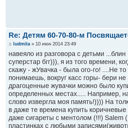
Re: Детям 60-70-80-м Посвящает
ludmila
» 10 июн 2014 23:49
навеяло из разговора с детьми ...блин ,
суперстар бгг))), я из того времени, к
скажу - жУвачка - была ого-го! ....Не т
понимаешь, вокруг касс горы- бери не 
драгоценные жувачки можно было купи
определенных местах..... Например, на
слово извергла моя память!)))) На тол
в даже те времена купить коричневые (!
даже сигареты с ментолом (!!!) Salem (!
пластинках с любыми записями(живот