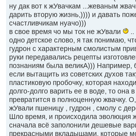
ну дак вот к жУвачкам ...жеваным жв
дарить вторую жизнь,)))) и давать по
счастливчикам нуачо)))
в свое время чо мы ток не жУвали
..
одно детское слово, я так понимаю, ч
гудрон с характерным смолистым привку
руки передавались рецепты изготовлени
познаниям была великА))) Например, б
если вытащить из советских духов та
пластиковую пробочку, которая наход
долго-долго варить ее в воде, то она 
превратится в полноценную жвачку. О,
жУвали пшеницу , гудрон , смолу с дере
Шло время, и происходила эволюция 
сначала всё заполонили дешевые вари
прекрасными вкладышами, которые мо