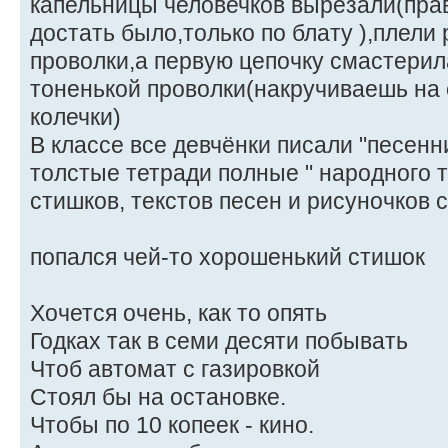
капельницы человечков вырезали(пра
достать было,только по блату ),плели 
проволки,а первую цепочку смастерил
тоненькой проволки(накручиваешь на 
колечки)
В классе все девчёнки писали "песенни
толстые тетради полные " народного т
стишков, текстов песен и рисуночков 
попался чей-то хорошенький стишок
Хочется очень, как то опять
Годках так в семи десяти побывать
Чтоб автомат с газировкой
Стоял бы на остановке.
Чтобы по 10 копеек - кино.