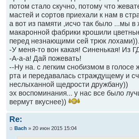
потом стало скучно, потому что жева
мастей и сортов приехали к нам в стр
а вот из памяти ,исчо так было ...мы 
макаронной фабрики крошили цветные
перед незнающими сей трюк лохами))
-У меня-то вон какая! Синенькая! Из Г
-А-а-а! Дай пожевать!
--Ну на. с легким снобизмом в голосе
рта и передавалась страждущему и сч
неслыханной щедрости дружбану))
эх воспоминания... у нас все было луч
вермут вкуснее))
Re:
Bach
» 20 июн 2015 15:04