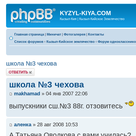
KYZYL-KIYA.COM
Кызыл-Кия | Кызыл-Кийское Землячество
Главная страница
|
Миничат
|
Фотогалерея
|
Контакты
Список форумов
‹
Кызыл-Кийское землячество
‹
Форум одноклассник
школа №3 чехова
Ответить
школа №3 чехова
makhamad
» 04 янв 2007 22:06
выпускники сш.№3 88г. отзовитесь
аленка
» 28 авг 2008 10:53
А Татьяна Оводкова с вами училась?