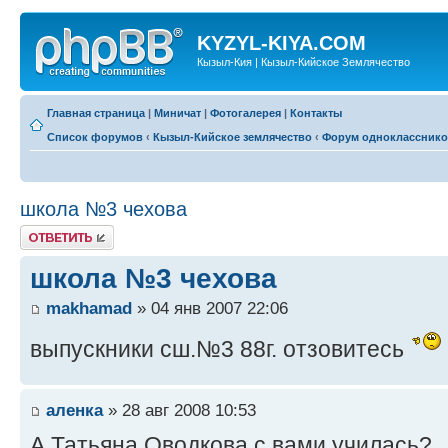
KYZYL-KIYA.COM
Кызыл-Кия | Кызыл-Кийское Землячество
Главная страница
|
Миничат
|
Фотогалерея
|
Контакты
Список форумов
‹
Кызыл-Кийское землячество
‹
Форум одноклассник
школа №3 чехова
Ответить
школа №3 чехова
makhamad
» 04 янв 2007 22:06
выпускники сш.№3 88г. отзовитесь
аленка
» 28 авг 2008 10:53
А Татьяна Оводкова с вами училась?