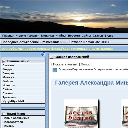
Главная
Форум
Галерея
Мини чат
Файлы
Новости
Сайты
Статьи
Видео
Последнее объявление - Разместил:
rena
- Четверг, 07 Мая 2026 03:39
мои соболещнования родным Игоря.Уходит тихонько старая гвардия
Галерея изображений
Главное меню
[ Показать новые ]
[ Поиск ]
Главная
Форум
Галерея
->
Персональные Галереи пользователей
-
Галерея
Мини чат
Галерея Александра Миня
Файлы
Новости
Сайты
Статьи
Транслит
Kyzyl-Kiya Mail
Board Menu
Новые сообщения
Пользователи
Помощь