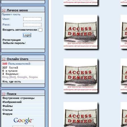
Личное меню
Привет гость
User:
Pass:
Входить автоматически:
Регистрация
Забыли пароль
!
Онлайн Users
340
Пользователей:
337
Гостей
0
в чулане
3
Видимых:
Bing [Bot]
,
Google
,
Sogou
Кто, где есть
Поиск
Внутренние страницы
Изображений
Файлы
Статьи
Форум