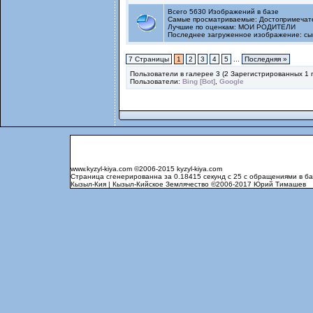
Всего 5630 Изображений в базе
Самые просматриваемые:
Достопримечате
Лучшие по оценкам:
МОИ РОДИТЕЛИ
Последнее загруженное изображение:
сы
7 Страницы
1
2
3
4
5
...
Последняя »
Пользователи в галерее 3 (2 Зарегистрированных 1 
Пользователи:
Bing [Bot]
,
Google
www.kyzyl-kiya.com
©2006-2015
kyzyl-kiya.com
Страница сгенерированна за 0.18415 секунд с 25 с обращениями в б
Кызыл-Кия | Кызыл-Кийское Землячество
©2006-2017
Юрий Тимашев